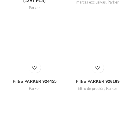
(12AT PZA)
marcas exclusivas
,
Parker
Parker
Filtro PARKER 924455
Filtro PARKER 926169
Parker
filtro de presión
,
Parker