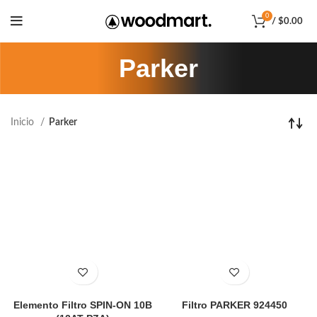
0
/
$
0.00
Parker
Inicio
Parker
Elemento Filtro SPIN-ON 10B
Filtro PARKER 924450