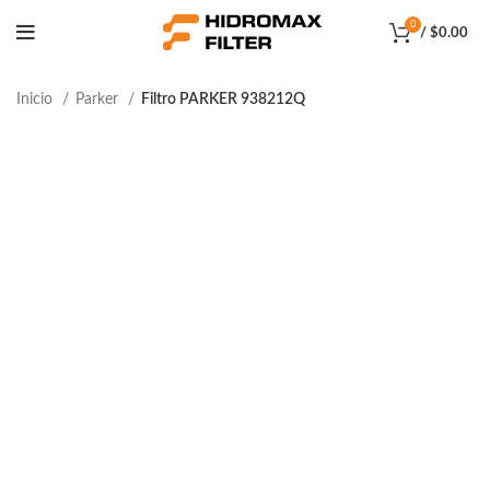
0
/
$
0.00
Inicio
Parker
Filtro PARKER 938212Q