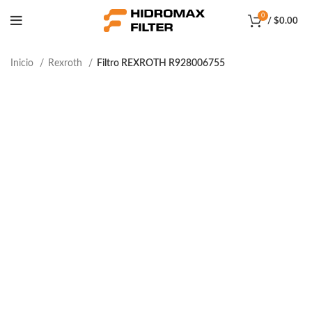
0
/
$
0.00
Inicio
Rexroth
Filtro REXROTH R928006755