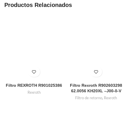
Productos Relacionados
Filtro REXROTH R901025386
Filtro Rexroth R902603298
62.0056 KH20XL –J00-0-V
Rexroth
Filtro de retorno
,
Rexroth